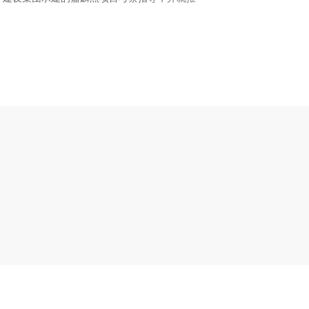
会员）代表大会