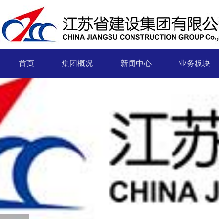
首页
集团概况
新闻中心
业务板块