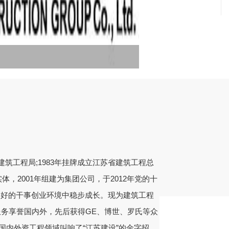
建设集团召开职工（工会
省建筑工程局;1983年挂牌成立江苏省建筑工程总
，2001年组建为集团公司，于2012年党的十
良好的干事创业环境中稳步成长。现为建筑工程
务享誉国内外，先后获得GE、博世、罗氏等众
国内外资工程领域叫响了“江苏建设”的金字招