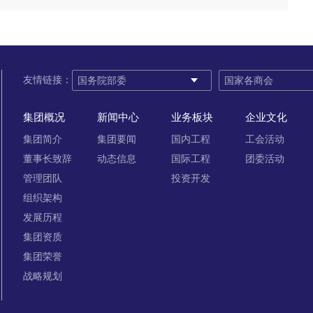
友情链接：
集团概况
新闻中心
业务板块
企业文化
集团简介
集团要闻
国内工程
工会活动
董事长致辞
动态信息
国际工程
团委活动
管理团队
投资开发
组织架构
发展历程
集团资质
集团荣誉
战略规划