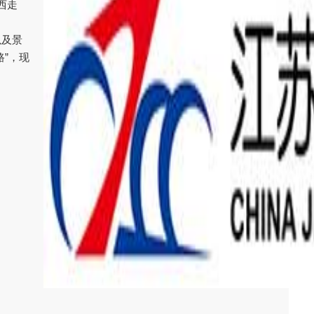
4平方
面积