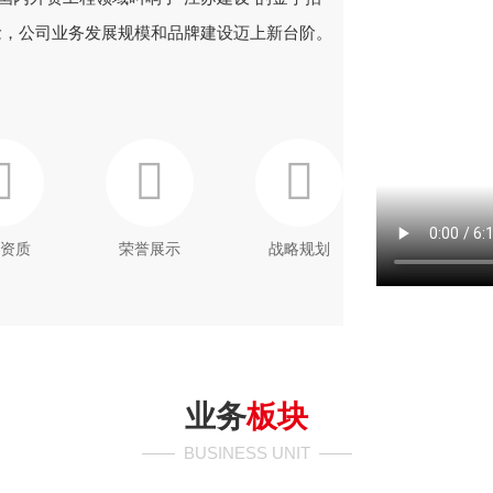
念，公司业务发展规模和品牌建设迈上新台阶。



资质
荣誉展示
战略规划
业务
板块
BUSINESS UNIT