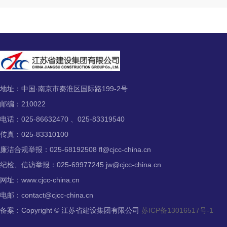
地址：中国·南京市秦淮区国际路199-2号
邮编：210022
电话：025-86632470 、025-83319540
传真：025-83310100
廉洁合规举报：025-68192508 fl@cjcc-china.cn
纪检、信访举报：025-69977245 jw@cjcc-china.cn
网址：www.cjcc-china.cn
电邮：contact@cjcc-china.cn
备案：Copyright © 江苏省建设集团有限公司
苏ICP备13016517号-1