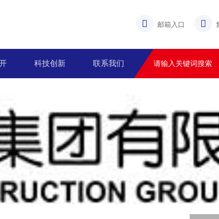


邮箱入口
开
科技创新
联系我们